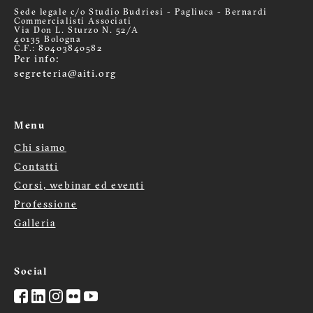
Sede legale c/o Studio Budriesi - Pagliuca - Bernardi
Commercialisti Associati
Via Don L. Sturzo N. 52/A
40135 Bologna
C.F.: 80403840582
Per info:
segreteria@aiti.org
Menu
Chi siamo
Menù
Contatti
Corsi, webinar ed eventi
footer
Professione
Galleria
Social