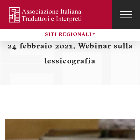
Salta
al
contenuto
TOG
NAVI
Menu
principale
SITI REGIONALI
profilo
Sezioni
24 febbraio 2021, Webinar sulla
utente
lessicografia