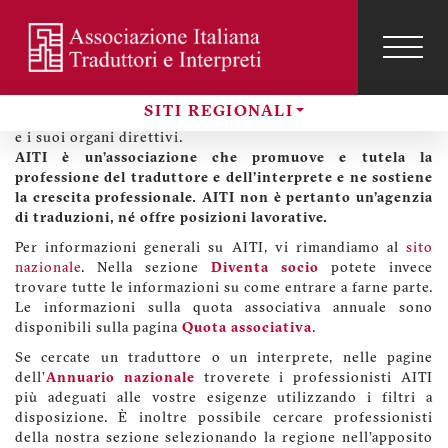
Salta
al
contenuto
TOG
Benvenuti sul sito di AITI Piemonte e Valle d'Aosta
NAVI
Menu
principale
profilo
Sul nostro sito regionale potete trovare informazioni sulla
SITI REGIONALI
utente
sezione Piemonte e Valle d'Aosta di AITI, sulle sue attività
Sezioni
e i suoi organi direttivi.
AITI è un’associazione che promuove e tutela la
professione del traduttore e dell'interprete e ne sostiene
la crescita professionale. AITI non è pertanto un'agenzia
di traduzioni, né offre posizioni lavorative.
Per informazioni generali su AITI, vi rimandiamo al
sito
nazionale
. Nella sezione
Diventa socio
potete invece
trovare tutte le informazioni su come entrare a farne parte.
Le informazioni sulla quota associativa annuale sono
disponibili sulla pagina
Quota associativa
.
Se cercate un traduttore o un interprete, nelle pagine
dell'
Annuario nazionale
troverete i professionisti AITI
più adeguati alle vostre esigenze utilizzando i filtri a
disposizione. È inoltre possibile cercare professionisti
della nostra sezione selezionando la regione nell'apposito