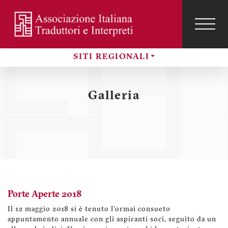
Salta
al
contenuto
TOG
NAVI
Menu
principale
profilo
SITI REGIONALI
utente
Sezioni
Galleria
Porte Aperte 2018
Il 12 maggio 2018 si è tenuto l'ormai consueto
appuntamento annuale con gli aspiranti soci, seguito da un