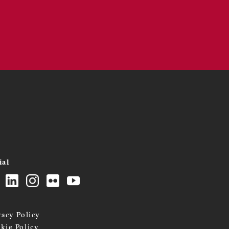
ial
vacy Policy
kie Policy