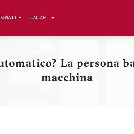
Toggle Dropdown
GIONALI
ITALIAN
ni
utomatico? La persona ba
macchina