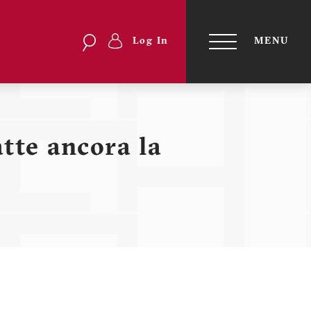
Search
Search
Log In
MENU
Menu
TOGGLE
NAVIGATI
profilo
utente
tte ancora la