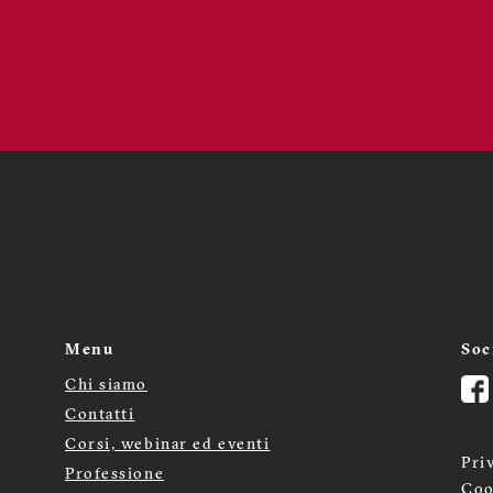
Menu
Soc
Chi siamo
Menù
Contatti
Corsi, webinar ed eventi
footer
Pri
Professione
Coo