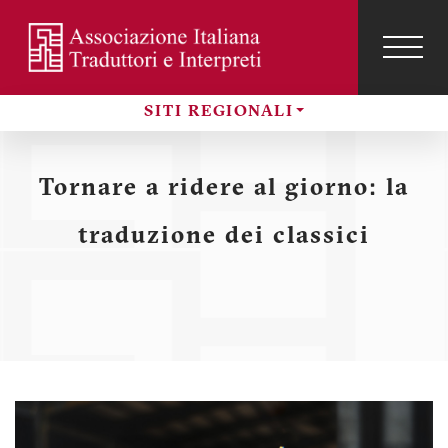
Salta
al
contenuto
TOG
NAVI
Menu
principale
SITI REGIONALI
profilo
Sezioni
utente
Tornare a ridere al giorno: la
traduzione dei classici