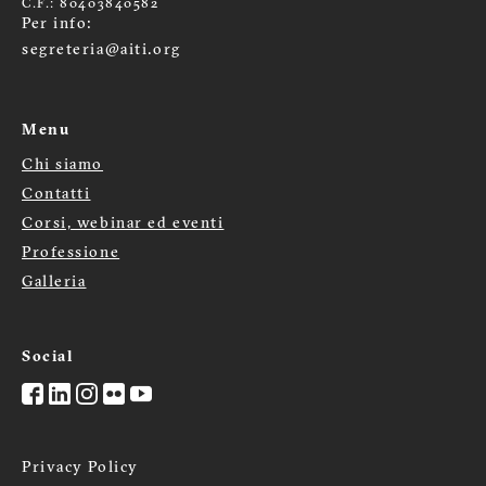
C.F.: 80403840582
Per info:
segreteria@aiti.org
Menu
Chi siamo
Menù
Contatti
Corsi, webinar ed eventi
footer
Professione
Galleria
Social
Privacy Policy