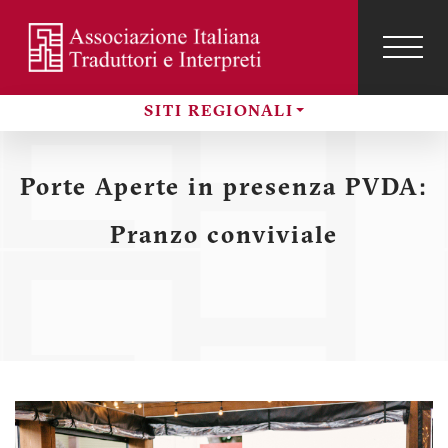
Salta
al
contenuto
TOG
NAVI
Menu
principale
SITI REGIONALI
profilo
Sezioni
utente
Porte Aperte in presenza PVDA:
Pranzo conviviale