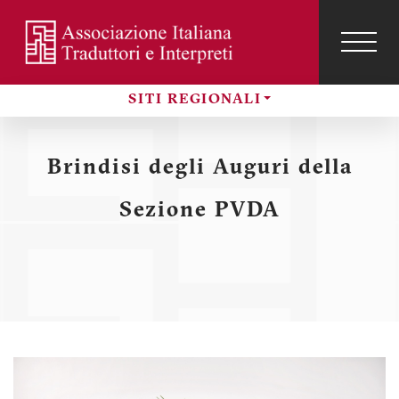
Salta
al
contenuto
TOG
NAVI
Menu
principale
SITI REGIONALI
profilo
Sezioni
utente
Brindisi degli Auguri della
Sezione PVDA