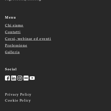
Menu
Chi siamo
Menù
Contatti
Corsi, webinar ed eventi
footer
Professione
Galleria
Social
Privacy Policy
Cookie Policy