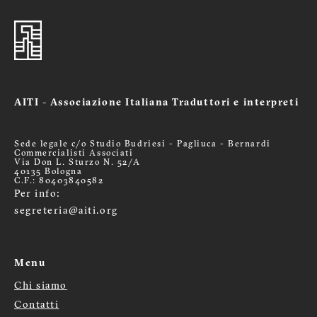
AITI - Associazione Italiana Traduttori e interpreti
Sede legale c/o Studio Budriesi - Pagliuca - Bernardi
Commercialisti Associati
Via Don L. Sturzo N. 52/A
40135 Bologna
C.F.: 80403840582
Per info:
segreteria@aiti.org
Menu
Chi siamo
Menù
Contatti