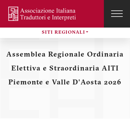
Salta
al
contenuto
TOG
NAVI
Menu
principale
SITI REGIONALI
profilo
Sezioni
utente
Assemblea Regionale Ordinaria
Elettiva e Straordinaria AITI
Piemonte e Valle D'Aosta 2026