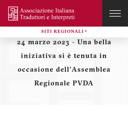
Salta
al
contenuto
TOG
NAVI
Menu
principale
SITI REGIONALI
profilo
Sezioni
24 marzo 2023 - Una bella
utente
iniziativa si è tenuta in
occasione dell'Assemblea
Regionale PVDA