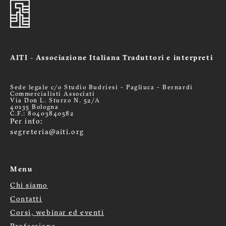
AITI - Associazione Italiana Traduttori e interpreti
Sede legale c/o Studio Budriesi - Pagliuca - Bernardi
Commercialisti Associati
Via Don L. Sturzo N. 52/A
40135 Bologna
C.F.: 80403840582
Per info:
segreteria@aiti.org
Menu
Chi siamo
Menù
Contatti
Corsi, webinar ed eventi
footer