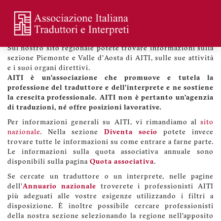
Skip
to
main
Benvenuti sul sito di AITI Piemonte e Valle d'Aosta
Menu
content
profilo
Sul nostro sito regionale potete trovare informazioni sulla
utente
sezione Piemonte e Valle d'Aosta di AITI, sulle sue attività
e i suoi organi direttivi.
AITI è un’associazione che promuove e tutela la
professione del traduttore e dell'interprete e ne sostiene
la crescita professionale. AITI non è pertanto un'agenzia
di traduzioni, né offre posizioni lavorative.
Per informazioni generali su AITI, vi rimandiamo al
sito
nazionale
. Nella sezione
Diventa socio
potete invece
trovare tutte le informazioni su come entrare a farne parte.
Le informazioni sulla quota associativa annuale sono
disponibili sulla pagina
Quota associativa
.
Se cercate un traduttore o un interprete, nelle pagine
dell'
Annuario nazionale
troverete i professionisti AITI
più adeguati alle vostre esigenze utilizzando i filtri a
disposizione. È inoltre possibile cercare professionisti
della nostra sezione selezionando la regione nell'apposito